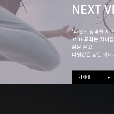
NEXT V
'다윗의 장막을 세
1516교회는 자녀
삶을 살고
다윗같은 참된 예배