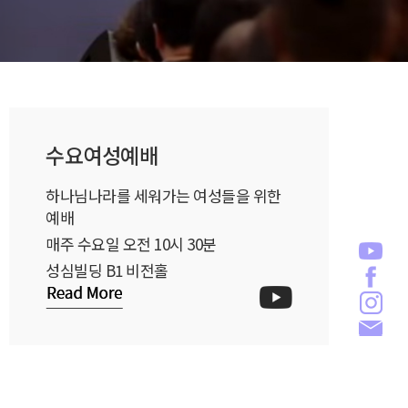
수요여성예배
하나님나라를 세워가는 여성들을 위한
예배
매주 수요일 오전 10시 30분
유튜
성심빌딩 B1 비전홀
페이스
인스타
이메일