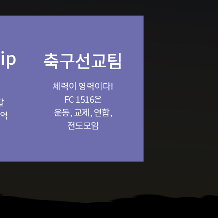
ip
축구선교팀
체력이 영력이다!
FC 1516은
갈
운동, 교제, 연합,
사역
전도모임